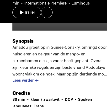
min
Internationale Première
Luminous
Trailer
Synopsis
Amadou groeit op in Guinée-Conakry, omringd door
huisdieren en de geur van de mango- en
citroenbomen die zijn vader heeft geplant. Overal
zijn kleurrijke vogels en zijn beste vriend Abdoulaye
woont vlak om de hoek. Maar op zijn dertiende moe
Lees verder
Amadou dit allemaal achterlaten. Zijn oom wil hem
meenemen naar het buitenland, zodat hij de kans
Credits
krijgt een betere opleiding te volgen. Zo jong als hij
30 min
kleur / zwartwit
DCP
Spoken
is, begint Amadou aan een onvoorstelbare reis
languages: Frans