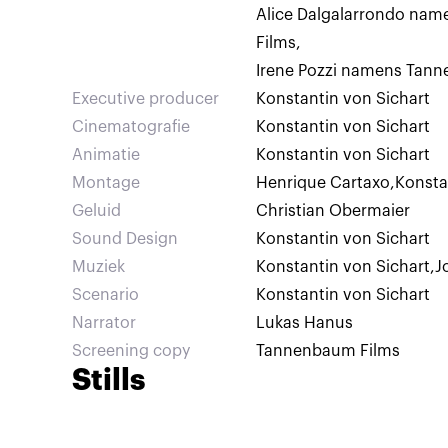
terug in grillige, deels met de hand getekende en 
Alice Dalgalarrondo na
gegenereerde animatie. Deze film is niet alleen 
Films
,
een creatief en neurodivergent brein, maar verke
Irene Pozzi namens Tan
mogelijkheid van een nieuwe resonantie tussen 
Executive producer
Konstantin von Sichart
machine als spiegel, als versterker en soms als tr
Cinematografie
Konstantin von Sichart
Animatie
Konstantin von Sichart
Montage
Henrique Cartaxo
,
Konsta
Geluid
Christian Obermaier
Sound Design
Konstantin von Sichart
Muziek
Konstantin von Sichart
,
J
Scenario
Konstantin von Sichart
Narrator
Lukas Hanus
Screening copy
Tannenbaum Films
Stills