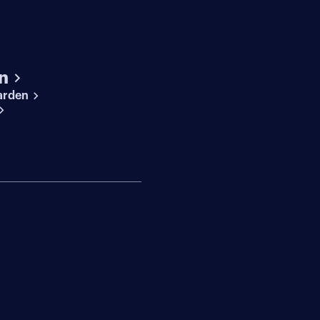
n
arden