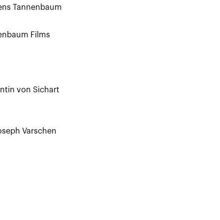
deels door AI
mens Tannenbaum
een onderdompeling in
nt ook de
nenbaum Films
mens en machine – de
oost.
ntin von Sichart
oseph Varschen