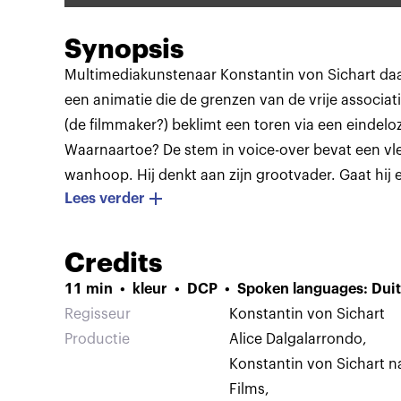
Synopsis
Multimediakunstenaar Konstantin von Sichart daag
een animatie die de grenzen van de vrije associa
(de filmmaker?) beklimt een toren via een eindelo
Waarnaartoe? De stem in voice-over bevat een vl
wanhoop. Hij denkt aan zijn grootvader. Gaat hij 
Lees verder
maken?
Nog voor deze gedachte vorm heeft kunne
afgeleid. Daarna is het hek van de dam. Telkens n
verdringen elkaar. “Een neurale rotonde, zoals ze hi
Credits
zeggen.” Er zijn monsters, teddyberen, een magisc
11 min
kleur
DCP
Spoken languages: Duit
gedachten voelen als een slechte AI-animatie.” K
Regisseur
Konstantin von Sichart
tot een uitkomst leiden?
Zijn door impulsieve o
Productie
Alice Dalgalarrondo
,
voortgestuwde, van een gespannen
Konstantin von Sichart
soundtrack voorziene ideeënstroom ziet de maker
Films
,