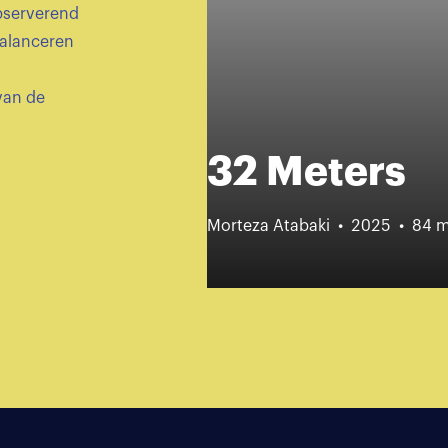
observerend
balanceren
van de
32 Meters
Morteza Atabaki
2025
84 m