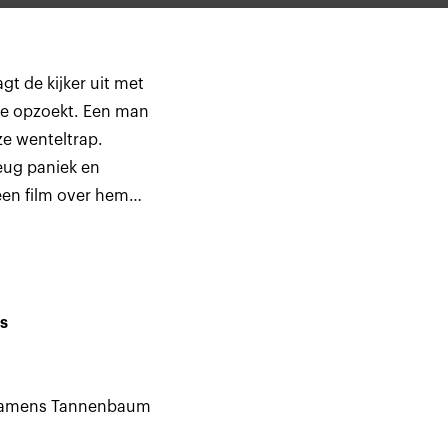
t de kijker uit met
tie opzoekt. Een man
ze wenteltrap.
eug paniek en
een film over hem
n krijgen, wordt hij
ieuwe invallen
er in de faciliteit
h eiland. “Mijn
s
an deze dollemansrit
ntboezemingen
 namens Tannenbaum
 op uitvergrote wijze