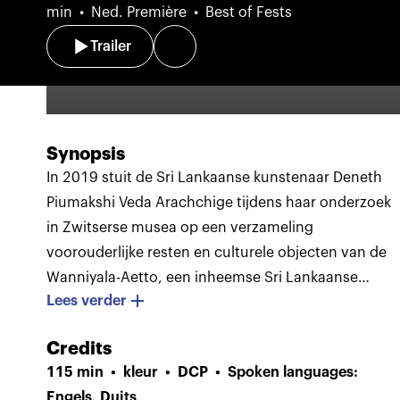
min
Ned. Première
Best of Fests
Trailer
Synopsis
In 2019 stuit de Sri Lankaanse kunstenaar Deneth
Piumakshi Veda Arachchige tijdens haar onderzoek
in Zwitserse musea op een verzameling
voorouderlijke resten en culturele objecten van de
Wanniyala-Aetto, een inheemse Sri Lankaanse
Lees verder
gemeenschap. Deze werden aan het begin van de
20ste eeuw door de Zwitserse ontdekkingsreizigers
Credits
Paul en Fritz Sarasin meegenomen naar Bazel.
In de
115 min
kleur
DCP
Spoken languages:
jaren zeventig eiste Sri Lanka al een deel van de
Engels, Duits