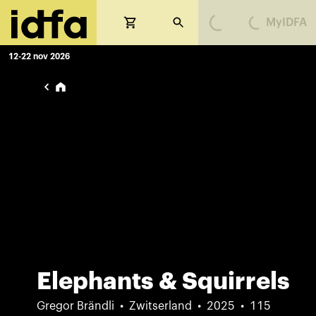
MyIDFA
Loading...
Loading...
12-22 nov 2026
Elephants & Squirrels
Gregor Brändli
Zwitserland
2025
115