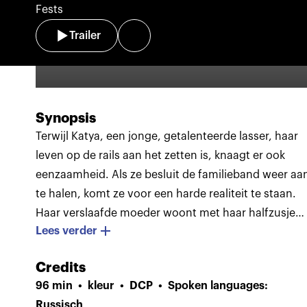
Fests
Trailer
Synopsis
Terwijl Katya, een jonge, getalenteerde lasser, haar
leven op de rails aan het zetten is, knaagt er ook
eenzaamheid. Als ze besluit de familieband weer aa
te halen, komt ze voor een harde realiteit te staan.
Haar verslaafde moeder woont met haar halfzusje
Lees verder
Amina in een vervuild appartement. Katya hoopt he
gezin weer samen te smeden en te voorkomen dat
Credits
Amina in een dysfunctioneel gezin opgroeit. De
96 min
kleur
DCP
Spoken languages:
trauma’s uit haar eigen jeugd is Katya nooit volledig
Russisch