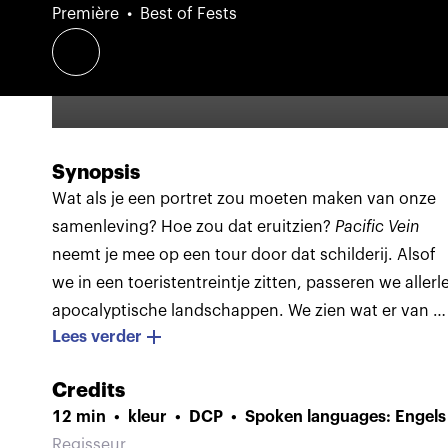
Première
Best of Fests
Synopsis
Wat als je een portret zou moeten maken van onze
samenleving? Hoe zou dat eruitzien?
Pacific Vein
neemt je mee op een tour door dat schilderij.
Alsof
we in een toeristentreintje zitten, passeren we allerle
apocalyptische landschappen. We zien wat er van d
Lees verder
westerse cultuur is geworden en wat er na verloop
van tijd van zal overblijven. De mensen, gebouwen,
Credits
activiteiten en symbolen die we zien roepen een
12 min
kleur
DCP
Spoken languages: Engels
gevoel van vervreemding op. Alles is licht en
Regisseur